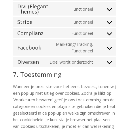
wordpress
to
Divi (Elegant
Functioneel
service
Themes)
Consent
google-
to
Stripe
Functioneel
recaptcha
Consent
service
to
divi-
Complianz
Functioneel
Consent
service
(elegant-
to
Marketing/Tracking,
stripe
themes)
Facebook
service
Consent
Functioneel
complianz
to
Diversen
Doel wordt onderzocht
service
Consent
facebook
to
7. Toestemming
service
diversen
Wanneer je onze site voor het eerst bezoekt, tonen wij
een pop-up met uitleg over cookies. Zodra je klikt op
‘Voorkeuren bewaren’ geef je ons toestemming om de
categorieën cookies en plugins te gebruiken die je hebt
geselecteerd in de pop-up en welke zijn omschreven in
het cookiebeleid. Je kunt via je browser het plaatsen
van cookies uitschakelen, je moet er dan wel rekening